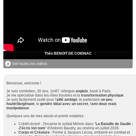
Théo BENOIT DE COIGNAC
Voir toutes les vidéos
Bienenue, welcome !
Je suis comédien, 30 ans, 1m87, bilingue
anglais
, basé à Paris.
Je me spécialise dans les rôles troubles et la
transformation physique
.
Je suis facilement casté pour l'
allié ambigü
, le partenaire
un peu
fou/drôle/gênant
, le
gendre idéal avec un secret
, l'
ami doux mais
manipulateur
.
Quelques uns de mes atouts et points notables :
Crédit récent : J'incarne le soldat Mirloin dans "
La Bataille de Gaulle :
J'écris ton nom
" d'Antonin Baudry, au cinéma en juillet 2026.
Corps et Créature
: Formé à Jacques Lecoq, entrainé en combat et